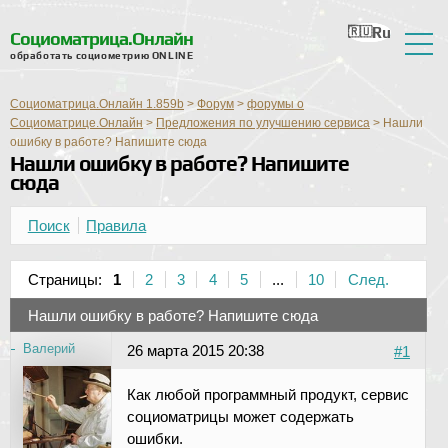
Ru
En
Ua
Ro
Nl
Социоматрица.Онлайн
обработать социометрию ONLINE
О сервисе
Социоматрица.Онлайн 1.859b
>
Форум
>
форумы о
Отзывы
Социоматрице.Онлайн
>
Предложения по улучшению сервиса
>
Нашли
ошибку в работе? Напишите сюда
Нашли ошибку в работе? Напишите
Справка
сюда
Форум
Поиск
Правила
Новости
Страницы:
1
2
3
4
5
...
10
След.
Контактная информация
Нашли ошибку в работе? Напишите сюда
Валерий
26 марта 2015 20:38
#1
Как любой программный продукт, сервис
социоматрицы может содержать
ошибки.