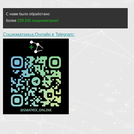
С нами было обработано
229 242 социометрии!
более
Социоматрица.Онлайн в Telegram: