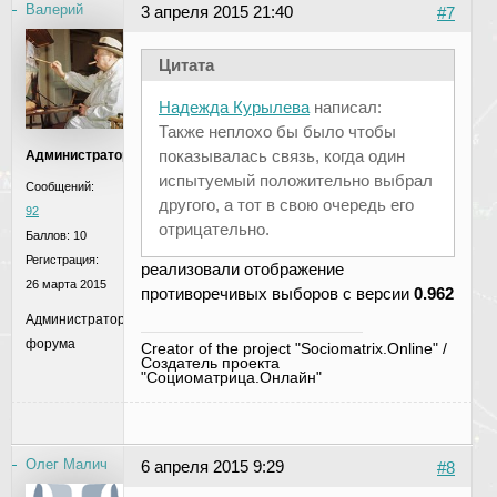
Валерий
3 апреля 2015 21:40
#7
Цитата
Надежда Курылева
написал:
Также неплохо бы было чтобы
показывалась связь, когда один
Администратор
испытуемый положительно выбрал
Сообщений:
другого, а тот в свою очередь его
92
отрицательно.
Баллов:
10
Регистрация:
реализовали отображение
26 марта 2015
противоречивых выборов с версии
0.962
Администратор
форума
Creator of the project "Sociomatrix.Online" /
Создатель проекта
"Социоматрица.Онлайн"
Олег Малич
6 апреля 2015 9:29
#8