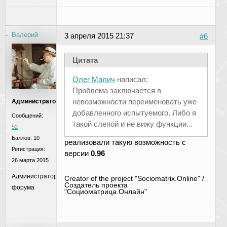
Валерий
3 апреля 2015 21:37
#6
Цитата
Олег Малич
написал:
Проблема заключается в
невозможности переименовать уже
Администратор
добавленного испытуемого. Либо я
Сообщений:
такой слепой и не вижу функции...
92
Баллов:
10
реализовали такую возможность с
Регистрация:
версии
0.96
26 марта 2015
Администратор
Creator of the project "Sociomatrix.Online" /
Создатель проекта
форума
"Социоматрица.Онлайн"