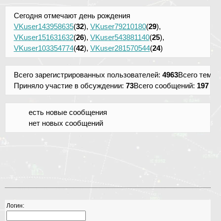
Сегодня отмечают день рождения
VKuser143958635
(
32
),
VKuser79210180
(
29
),
VKuser151631632
(
26
),
VKuser543881140
(
25
),
VKuser103354774
(
42
),
VKuser281570544
(
24
)
Всего зарегистрированных пользователей:
4963
Всего тем:
1
Приняло участие в обсуждении:
73
Всего сообщений:
197
есть новые сообщения
нет новых сообщений
Логин: