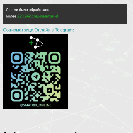
С нами было обработано
229 242 социометрии!
более
Социоматрица.Онлайн в Telegram: