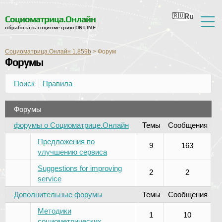
Ru
En
Ua
Ro
Nl
Социоматрица.Онлайн
обработать социометрию ONLINE
О сервисе
Социоматрица.Онлайн 1.859b
>
Форум
Форумы
Отзывы
Справка
Поиск
Правила
Форум
Форумы
Новости
форумы о Социоматрице.Онлайн
Темы
Сообщения
Контактная информация
Предложения по
9
163
улучшению сервиса
Suggestions for improving
2
2
service
Дополнительные форумы
Темы
Сообщения
Методики
1
10
социометрических