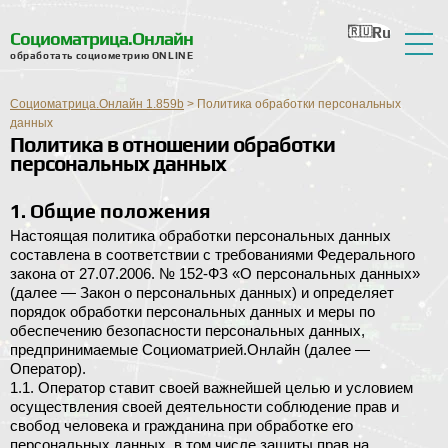
Ru
En
Ua
Ro
Nl
Социоматрица.Онлайн
обработать социометрию ONLINE
О сервисе
Социоматрица.Онлайн 1.859b
>
Политика обработки персональных
Отзывы
данных
Политика в отношении обработки
персональных данных
Справка
Форум
1. Общие положения
Настоящая политика обработки персональных данных
Новости
составлена в соответствии с требованиями Федерального
закона от 27.07.2006. № 152-ФЗ «О персональных данных»
Контактная информация
(далее — Закон о персональных данных) и определяет
порядок обработки персональных данных и меры по
обеспечению безопасности персональных данных,
предпринимаемые Социоматрией.Онлайн (далее —
Оператор).
1.1. Оператор ставит своей важнейшей целью и условием
осуществления своей деятельности соблюдение прав и
свобод человека и гражданина при обработке его
персональных данных, в том числе защиты прав на