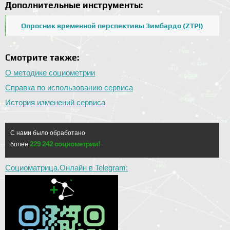
Дополнительные инструменты:
Опросник временной перспективы Зимбардо (ZTPI)
Смотрите также:
О методике социометрии
Справка по использованию сервиса
История изменений сервиса
С нами было обработано
229 242 социометрии!
более
Социоматрица.Онлайн в Telegram: