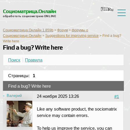
Ru
En
Ua
Ro
Nl
Социоматрица.Онлайн
обработать социометрию ONLINE
О сервисе
Социоматрица.Онлайн 1.859b
>
Форум
>
форумы о
Отзывы
Социоматрице.Онлайн
>
Suggestions for improving service
>
Find a bug?
Write here
Find a bug? Write here
Справка
Форум
Поиск
Правила
Новости
Страницы:
1
Контактная информация
Find a bug? Write here
Валерий
24 ноября 2025 13:26
#1
Like any software product, the sociomatrix
service may contain errors.
To help us improve the service, you can