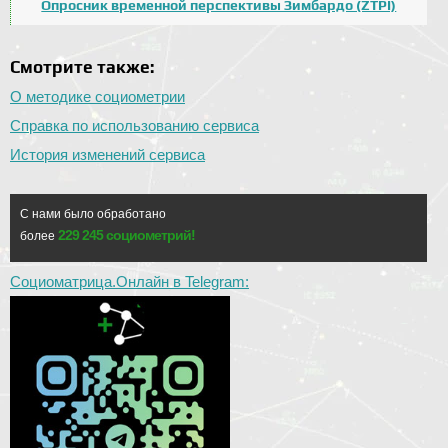
Опросник временной перспективы Зимбардо (ZTPI)
Смотрите также:
О методике социометрии
Справка по использованию сервиса
История изменений сервиса
С нами было обработано
229 245 социометрий!
более
Социоматрица.Онлайн в Telegram: