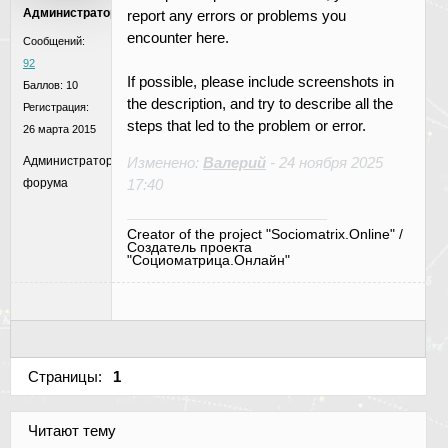
Администратор
report any errors or problems you
encounter here.
Сообщений:
92
If possible, please include screenshots in
Баллов:
10
the description, and try to describe all the
Регистрация:
steps that led to the problem or error.
26 марта 2015
Администратор
Изменено:
Валерий
-
24 ноября 2025
форума
17:40
Creator of the project "Sociomatrix.Online" /
Создатель проекта
"Социоматрица.Онлайн"
Страницы:
1
Читают тему