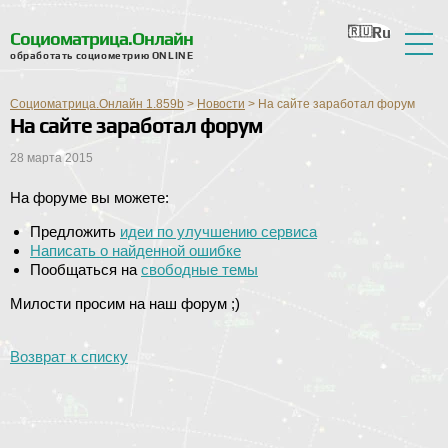
Ru
En
Ua
Ro
Nl
Социоматрица.Онлайн
обработать социометрию ONLINE
О сервисе
Социоматрица.Онлайн 1.859b
>
Новости
>
На сайте заработал форум
На сайте заработал форум
Отзывы
28 марта 2015
Справка
На форуме вы можете:
Форум
Предложить
идеи по улучшению сервиса
Новости
Написать о найденной ошибке
Пообщаться на
свободные темы
Контактная информация
Милости просим на наш форум ;)
Возврат к списку