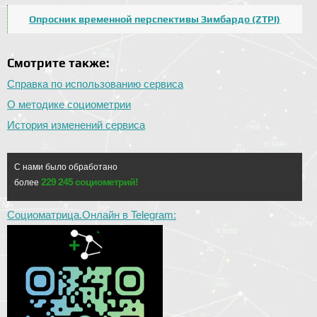
Опросник временной перспективы Зимбардо (ZTPI)
Смотрите также:
Справка по использованию сервиса
О методике социометрии
История изменений сервиса
С нами было обработано
229 245 социометрий!
более
Социоматрица.Онлайн в Telegram: