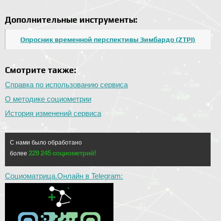
Дополнительные инструменты:
Опросник временной перспективы Зимбардо (ZTPI)
Смотрите также:
Справка по использованию сервиса
О методике социометрии
История изменений сервиса
С нами было обработано
229 245 социометрий!
более
Социоматрица.Онлайн в Telegram: