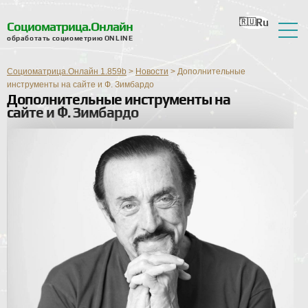
Ru
En
Ua
Ro
Nl
Социоматрица.Онлайн
обработать социометрию ONLINE
О сервисе
Социоматрица.Онлайн 1.859b
>
Новости
>
Дополнительные
Отзывы
инструменты на сайте и Ф. Зимбардо
Дополнительные инструменты на
сайте и Ф. Зимбардо
Справка
Форум
Новости
Контактная информация