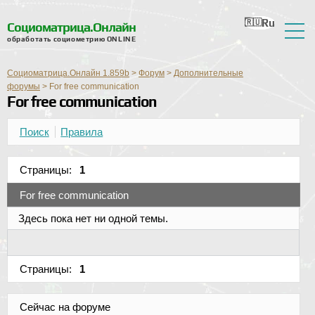
Ru
En
Ua
Ro
Nl
Социоматрица.Онлайн
обработать социометрию ONLINE
О сервисе
Социоматрица.Онлайн 1.859b
>
Форум
>
Дополнительные
Отзывы
форумы
>
For free communication
For free communication
Справка
Поиск
Правила
Форум
Новости
Страницы:
1
For free communication
Контактная информация
Здесь пока нет ни одной темы.
Страницы:
1
Сейчас на форуме